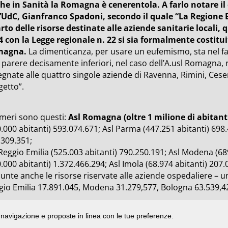
he in Sanità la Romagna è cenerentola. A farlo notare il
l’UdC, Gianfranco Spadoni, secondo il quale “La Regione
arto delle risorse destinate alle aziende sanitarie local
4 con la Legge regionale n. 22 si sia formalmente costitu
magna.
La dimenticanza, per usare un eufemismo, sta nel fat
 parere decisamente inferiori, nel caso dell’A.usl Romagna,
gnate alle quattro singole aziende di Ravenna, Rimini, Cesen
getto”.
umeri sono questi:
Asl Romagna (oltre 1 milione di abitanti
.000 abitanti) 593.074.671; Asl Parma (447.251 abitanti) 698.
.309.351;
Reggio Emilia (525.003 abitanti) 790.250.191; Asl Modena (68
.000 abitanti) 1.372.466.294; Asl Imola (68.974 abitanti) 20
unte anche le risorse riservate alle aziende ospedaliere – u
gio Emilia 17.891.045, Modena 31.279,577, Bologna 63.539,42
di navigazione e proposte in linea con le tue preferenze.