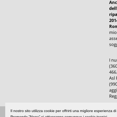
Anc
del
rip
201
Ro
mio
asse
sog
I n
(360
466
Asl 
(990
aggi
Reg
Il nostro sito utilizza cookie per offrirti una migliore esperienza 
Premendo "Nega" si attiveranno comunque i cookie tecnici.