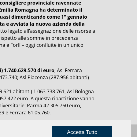
 consigliere provinciale ravennate
 Emilia Romagna ha determinato il
i, quasi dimenticando come 1° gennaio
ita e avviata la nuova azienda della
to legato all’assegnazione delle risorse a
 rispetto alle somme in precedenza
a e Forlì – oggi confluite in un unico
) 1.740.629.570 di euro
; Asl Ferrara
473.740; Asl Piacenza (287.956 abitanti)
9.621 abitanti) 1.063.738.761, Asl Bologna
7.057.422 euro. A questa ripartizione vanno
niversitarie: Parma 42.305.760 euro,
9 e Ferrara 61.05.760.
Accetta Tutto