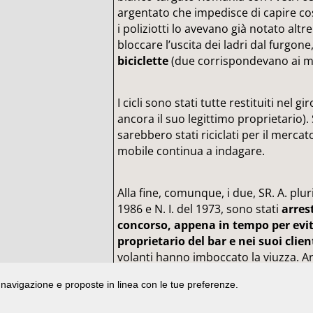
argentato che impedisce di capire cos
i poliziotti lo avevano già notato altre
bloccare l’uscita dei ladri dal furgone
biciclette
(due corrispondevano ai mod
I cicli sono stati tutte restituiti nel 
ancora il suo legittimo proprietario).
sarebbero stati riciclati per il merca
mobile continua a indagare.
Alla fine, comunque, i due, SR. A. plu
1986 e N. I. del 1973, sono stati
arres
concorso, appena in tempo per evit
proprietario del bar e nei suoi clien
volanti hanno imboccato la viuzza. Ar
vistisi soffiare da sotto il naso le bici
di navigazione e proposte in linea con le tue preferenze.
aveva rovinato la partita della nazion