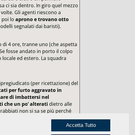
a ci sia dentro. In giro quel mezzo
 volte. Gli agenti riescono a
, poi lo
aprono e trovano otto
elli segnalati dai baristi).
giro di 4 ore, tranne uno (che aspetta
 Se fosse andato in porto il colpo
to locale ed estero. La squadra
ripregiudicato (per ricettazione) del
tati per furto aggravato in
are di imbattersi nel
ti che un po’ alterati
dietro alle
rabbiati non si sa se più perché
 o se perché tutta quella storia gli
ale.
Accetta Tutto