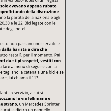
rca in via Bloc-notes di un regista
esoie avevano appena rubato
approfittando della distrazione
o la partita della nazionale agli
0,30 e le 22. Bici legate con le
ate degli hotel.
 presto non passano inosservate e
a dalla barista a dire che
tutto resta lì, per il momento.
Poi
i due tipi sospetti, vestiti con
a fare a meno di seguire con la
e tagliano la catena a una bici e se
lare, lui chiama il 113.
nti in servizio, a cui si
occano la via felliniana e
ne strano
, un Mercedes Sprinter
curati e dietro un pannello