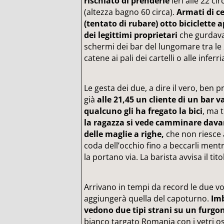
rischiato di prenderle
ieri alle 22 ci
(altezza bagno 60 circa).
Armati di c
(tentato di rubare) otto biciclette 
dei legittimi proprietari
che gurdavan
schermi dei bar del lungomare tra le 2
catene ai pali dei cartelli o alle inferri
Le gesta dei due, a dire il vero, ben
già
alle 21,45 un cliente di un bar v
qualcuno gli ha fregato la bici
, ma 
la ragazza si vede camminare davant
delle maglie a righe,
che non riesce 
coda dell’occhio fino a beccarli mentr
la portano via. La barista avvisa il tito
Arrivano in tempi da record le due vola
aggiungerà quella del capoturno.
Imb
vedono due tipi strani su un furgo
bianco targato Romania con i vetri os