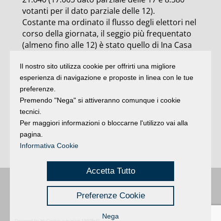
votanti per il dato parziale delle 12).
Costante ma ordinato il flusso degli elettori nel
corso della giornata, il seggio più frequentato
(almeno fino alle 12) è stato quello di Ina Casa
in via Dario Campana a Rimini. I seggi con
Il nostro sito utilizza cookie per offrirti una migliore
maggiore affluenza a Bellaria (con 885 votanti),
esperienza di navigazione e proposte in linea con le tue
dove in testa è il segretario Pierluigi Bersani, e
preferenze.
a Rimini in via Campana e al Ghetto turco (con
Premendo "Nega" si attiveranno comunque i cookie
870 votanti ciascuno).
tecnici.
Alta la percentuale di uomini che si attestano al
Per maggiori informazioni o bloccarne l'utilizzo vai alla
60 per cento sul totale. Tra loro anche l’elettore
pagina.
più anziano. Si chiama Serafino, è riccionese e
Informativa Cookie
ha 101 anni.
Accetta Tutto
Buongiorno
:
Rimini
é una testata registrata presso il Tribunale di Rimini
|
Preferenze Cookie
registrazione n. 2 /28/02/2012
|
© 2024 buongiornoRimini
Privacy
Credits
|
Nega