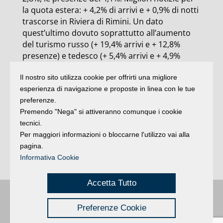
la quota estera: + 4,2% di arrivi e + 0,9% di notti
trascorse in Riviera di Rimini. Un dato
quest’ultimo dovuto soprattutto all’aumento
del turismo russo (+ 19,4% arrivi e + 12,8%
presenze) e tedesco (+ 5,4% arrivi e + 4,9%
presenze). In contrazione invece quello
Il nostro sito utilizza cookie per offrirti una migliore
svedese (- 3,2% sia di arrivi che presenze) che
esperienza di navigazione e proposte in linea con le tue
olandese (- 11,4% in presenze).
preferenze.
Ricapitolando i mesi della stagione balneare
Premendo "Nega" si attiveranno comunque i cookie
canonica (giugno, luglio e agosto) si registra in
tecnici.
estrema sintesi un totale di arrivi pari a
Per maggiori informazioni o bloccarne l'utilizzo vai alla
1.905.776 e di presenze pari a 11.212.559. Nel
pagina.
2012 i dati analoghi ammontavano a 1.893.058
Informativa Cookie
arrivi e 11.452.707 presenze.
Accetta Tutto
Buongiorno
:
Rimini
é una testata registrata presso il Tribunale di Rimini
|
Preferenze Cookie
registrazione n. 2 /28/02/2012
|
© 2024 buongiornoRimini
Privacy
Credits
|