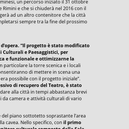
iminesi, un percorso iniziato il 31 ottobre
e Rimini e che si chiuderà nel 2016 con il
erà ad un altro contenitore che la città
mpletarsi sempre tra la fine del prossimo
 d’opera. “Il progetto è stato modificato
 Culturali e Paesaggistici, per
ca e funzionale e ottimizzarne la
particolare la torre scenica e i locali
 consentiranno di mettere in scena una
ra possibile con il progetto iniziale”.
ssivo di recupero del Teatro, è stato
dare alla città in tempi abbastanza brevi
 da camera e attività culturali di vario
del piano sottotetto soprastante l’area
lla cavea. Nello specifico, con
il primo
tenitore culturale composto dalla Sala