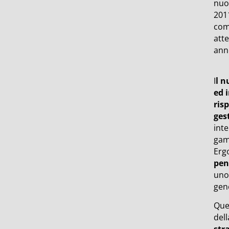
nuov
2011
com
atte
anno
I
l n
ed 
ris
ges
inte
gamm
Erg
pen
uno 
gen
Que
dell
str