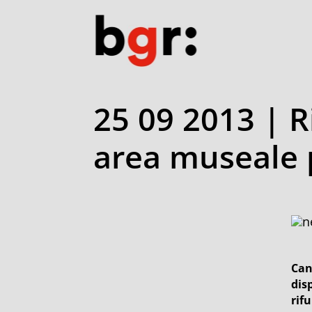
25 09 2013 | R
area museale 
Can
dis
rif