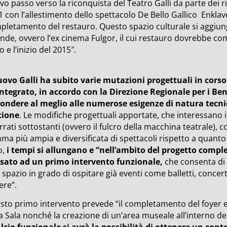
o passo verso la riconquista del Teatro Galli da parte dei r
 con l’allestimento dello spettacolo De Bello Gallico  Enklav
pletamento del restauro. Questo spazio culturale si aggiung
nde, ovvero l’ex cinema Fulgor, il cui restauro dovrebbe co
 e l’inizio del 2015″.
uovo Galli ha subito varie mutazioni progettuali in corso
integrato, in accordo con la Direzione Regionale per i Beni
pondere al meglio alle numerose esigenze di natura tecni
tione
. Le modifiche progettuali apportate, che interessano in 
rrati sottostanti (ovvero il fulcro della macchina teatrale),
a più ampia e diversificata di spettacoli rispetto a quanto e
o,
i tempi si allungano e “nell’ambito del progetto comple
sato ad un primo intervento funzionale,
che consenta di 
spazio in grado di ospitare già eventi come balletti, concerti
ere”.
sto primo intervento prevede “il completamento del foyer e 
a Sala nonché la creazione di un’area museale all’interno de
alcio funzionale si avrà la possibilità di ottenere un con