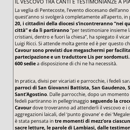
IL VESCOVO TRA CANTI E TESTIMONIANZE A P
La veglia di Pentecoste, l’evento diocesano dell’anno
quest’anno si svolgerà completamente all’aperto, in 
20, i cittadini della diocesi s’incontreranno “nei q
città” e da lì partiranno
“per testimoniare insieme la
cristiani, dentro e fuori la chiesa”, ha spiegato il vic
Luigi Ricci. Si attende molta gente ed è per questo c
Cavour sono previsti due megaschermi per facilita
partecipazione e un traduttore Lis per sordomuti
600 sedie
a disposizione di chi ne ha necessità.
In pratica, divisi per vicariati e parrocchie, i fedeli s
parroci di San Giovanni Battista, San Gaudenzo, 
Sant’Agostino
. Dalle parrocchie, dopo un momento d
fedeli partiranno in pellegrinaggio
seguendo la croce
Cavour
dove troveranno ad attenderli il vescovo e i c
aggregazioni laicali, del ‘punto giovane’ e dei ‘Megale
è stata pensata in
tre momenti di mezz’ora ciascuno
sacre letture, le parole di Lambiasi, dalle testimo