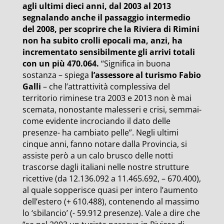
agli ultimi dieci anni, dal 2003 al 2013
segnalando anche il passaggio intermedio
del 2008, per scoprire che la Riviera di Rimini
non ha subito crolli epocali ma, anzi, ha
incrementato sensibilmente gli arrivi totali
con un più 470.064.
“Significa in buona
sostanza – spiega
l’assessore al turismo Fabio
Galli
– che l’attrattività complessiva del
territorio riminese tra 2003 e 2013 non è mai
scemata, nonostante malesseri e crisi, semmai-
come evidente incrociando il dato delle
presenze- ha cambiato pelle”. Negli ultimi
cinque anni, fanno notare dalla Provincia, si
assiste però a un calo brusco delle notti
trascorse dagli italiani nelle nostre strutture
ricettive (da 12.136.092 a 11.465.692, – 670.400),
al quale sopperisce quasi per intero l’aumento
dell’estero (+ 610.488), contenendo al massimo
lo ‘sbilancio’ (- 59.912 presenze). Vale a dire che