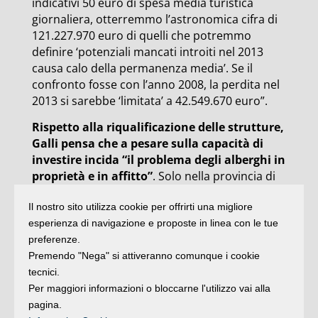
indicativi 50 euro di spesa media turistica
giornaliera, otterremmo l’astronomica cifra di
121.227.970 euro di quelli che potremmo
definire ‘potenziali mancati introiti nel 2013
causa calo della permanenza media’. Se il
confronto fosse con l’anno 2008, la perdita nel
2013 si sarebbe ‘limitata’ a 42.549.670 euro”.
Rispetto alla riqualificazione delle strutture,
Galli pensa che a pesare sulla capacità di
investire incida “il problema degli alberghi in
proprietà e in affitto”
. Solo nella provincia di
Rimini sono 1.102 le strutture ricettive in
Il nostro sito utilizza cookie per offrirti una migliore
proprietà e 1.224 quelle in affitto. “Invertire il
esperienza di navigazione e proposte in linea con le tue
trend sarebbe la soluzione che, oltre a
preferenze.
combattere la rendita e le situazioni che
Premendo "Nega" si attiveranno comunque i cookie
arrivano all’illegalità fiscale e lavorativa,
tecnici.
darebbe un enorme beneficio al territorio, in
Per maggiori informazioni o bloccarne l'utilizzo vai alla
termini di capacità di investimento e di
pagina.
rinnovamento delle proprie strutture. Tra 10