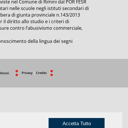
reviste nel Comune di Rimini dal POR FESR
ari nelle scuole negli istituti secondari di
libera di giunta provinciale n.143/2013
 diritto allo studio e i criteri di
misure contro l’abusivismo commerciale,
conoscimento della lingua dei segni
Privacy
|
Credits
Rimini
Accetta Tutto