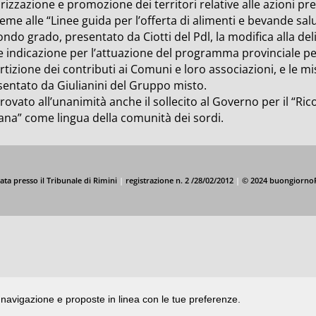
rizzazione e promozione dei territori relative alle azioni p
eme alle “Linee guida per l’offerta di alimenti e bevande salut
ndo grado, presentato da Ciotti del Pdl, la modifica alla de
e indicazione per l’attuazione del programma provinciale per il
rtizione dei contributi ai Comuni e loro associazioni, e le 
sentato da Giulianini del Gruppo misto.
ovato all’unanimità anche il sollecito al Governo per il “Ri
iana” come lingua della comunità dei sordi.
ata presso il Tribunale di Rimini
|
registrazione n. 2 /28/02/2012
|
© 2024 buongiorno
di navigazione e proposte in linea con le tue preferenze.