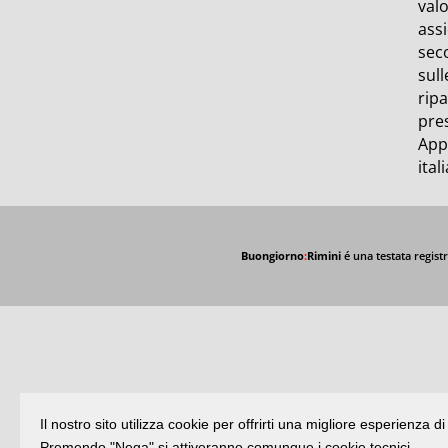
valo
assi
seco
sull
ripa
pre
Appr
ital
Buongiorno
:
Rimini
é una testata registr
Il nostro sito utilizza cookie per offrirti una migliore esperienza 
Premendo "Nega" si attiveranno comunque i cookie tecnici.