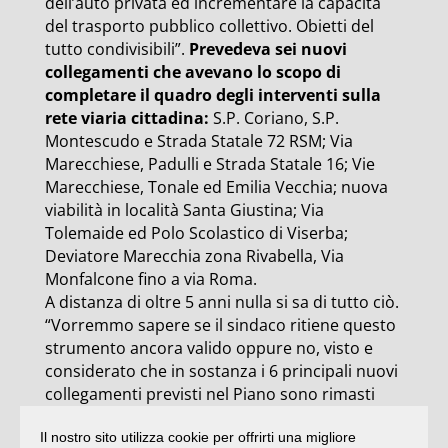
dell’auto privata ed incrementare la capacità
del trasporto pubblico collettivo. Obietti del
tutto condivisibili”.
Prevedeva sei nuovi
collegamenti che avevano lo scopo di
completare il quadro degli interventi sulla
rete viaria cittadina:
S.P. Coriano, S.P.
Montescudo e Strada Statale 72 RSM; Via
Marecchiese, Padulli e Strada Statale 16; Vie
Marecchiese, Tonale ed Emilia Vecchia; nuova
viabilità in località Santa Giustina; Via
Tolemaide ed Polo Scolastico di Viserba;
Deviatore Marecchia zona Rivabella, Via
Monfalcone fino a via Roma.
A distanza di oltre 5 anni nulla si sa di tutto ciò.
“Vorremmo sapere se il sindaco ritiene questo
strumento ancora valido oppure no, visto e
considerato che in sostanza i 6 principali nuovi
collegamenti previsti nel Piano sono rimasti
lettera morta.
La nostra impressione, ci
Il nostro sito utilizza cookie per offrirti una migliore
corregga se sbagliamo, è il primo cittadino