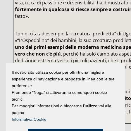
vita, ricca di passione e di sensibilità, ha dimostrato 
fortemente in qualcosa si riesce sempre a costruire
fatto».
Tonini cita ad esempio la “creatura prediletta” di Ug
«“L’Ospedalino” dei bambini, la sua creatura predilett
uno dei primi esempi della moderna medicina spec
vero che non c’è più
, perché ha solo cambiato aspet
dedizione estrema verso i piccoli pazienti, che il pr
incarnato per anni, prosegue con l’applicazione dei
Il nostro sito utilizza cookie per offrirti una migliore
nelle nostre strutture».
esperienza di navigazione e proposte in linea con le tue
preferenze.
Una immensa eredità quella che Gobbi lascia ai suoi co
Premendo "Nega" si attiveranno comunque i cookie
pediatri, e
tutti noi, abbiamo per questo un debito 
tecnici.
sicuro che dalla tranquillità della sua fortissima caric
Per maggiori informazioni o bloccarne l'utilizzo vai alla
suo scetticismo ci sprona dicendoci “andate avanti, fa
pagina.
uomini”».
Informativa Cookie