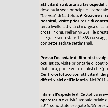
attività distribuita su tre ospedali,
dove ha la sede principale, l’ospedale
“Cervesi” di Cattolica.
A Riccione si s
hospital, visite prioritarie di contro
terzo livello, attività chirurgica di sa
cross linking. Nell’anno 2011 le prest
eseguite sono state 19.865 cui si agg
con sette sedute settimanali.
Presso l’ospedale di Rimini si svolg
oculistico,
visite prioritarie di contr
diabetica, prime visite oculistiche (pr
Centro ortottico con attività di dia
difetti visivi dell’infanzia.
Nel 2011 v
Infine, a
ll’ospedale di Cattolica si s
operatoria
e attività ambulatoriale di
2011 sono state eseguite 5.759 prest