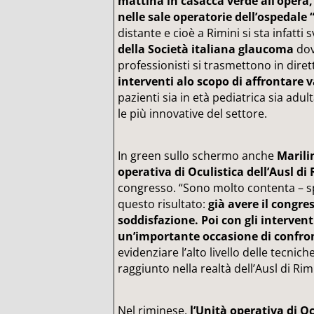
mattina in casacca verde all’opera, e
nelle sale operatorie dell’ospedale 
distante e cioè a Rimini si sta infatti 
della Società italiana glaucoma
dov
professionisti si trasmettono in dirett
interventi alo scopo di affrontare 
pazienti sia in età pediatrica sia adul
le più innovative del settore.
In green sullo schermo anche
Marili
operativa di Oculistica dell’Ausl di
congresso. “Sono molto contenta – sp
questo risultato:
già avere il congre
soddisfazione. Poi con gli interven
un’importante occasione di confron
evidenziare l’alto livello delle tecni
raggiunto nella realtà dell’Ausl di Rimi
Nel riminese,
l’Unità operativa di Oc