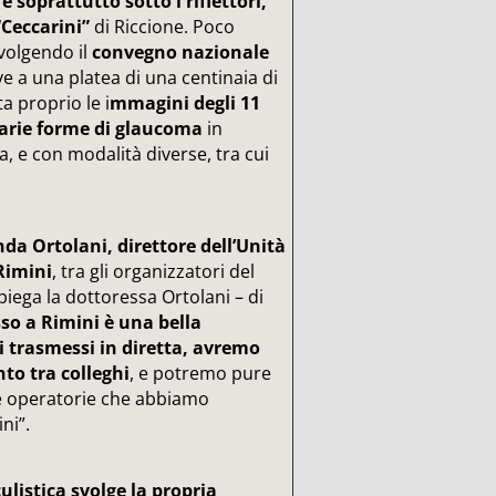
 soprattutto sotto i riflettori,
“Ceccarini”
di Riccione. Poco
svolgendo il
convegno nazionale
e a una platea di una centinaia di
a proprio le i
mmagini degli 11
varie forme di glaucoma
in
ta, e con modalità diverse, tra cui
nda Ortolani, direttore dell’Unità
 Rimini
, tra gli organizzatori del
iega la dottoressa Ortolani – di
sso a Rimini è una bella
ti trasmessi in diretta, avremo
to tra colleghi
, e potremo pure
che operatorie che abbiamo
ni”.
ulistica svolge la propria