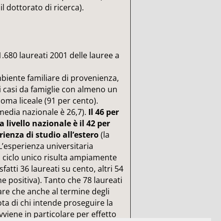
il dottorato di ricerca).
.680 laureati 2001 delle lauree a
’ambiente familiare di provenienza,
ei casi da famiglie con almeno un
loma liceale (91 per cento).
 media nazionale è 26,7).
Il 46 per
 livello nazionale è il 42 per
rienza di studio all’estero
(la
L’esperienza universitaria
a ciclo unico risulta ampiamente
tti 36 laureati su cento, altri 54
positiva). Tanto che 78 laureati
are che anche al termine degli
ota di chi intende proseguire la
vviene in particolare per effetto