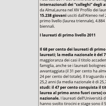
internazionali dei “colleghi” degli a
da AlmaLaurea nel XIV Profilo dei lau
15.238 giovani
usciti dall’Ateneo nel 
primo livello (laurea triennale), 4.884
biennali.
I laureati di primo livello 2011
Il 68 per cento dei laureati di primo
laureati; la media nazionale è del 7
maggioranza dei casi il titolo accade
famiglia, anche se i laureati bologne
avvantaggiata (il 31 per cento ha alm
24 per cento del totale). Il traguardo
25,2 anni (la media nazionale è di 25,
studi: il 47 per cento conquista il ti
laurea al primo anno fuori corso) co
nazionale.
I laureati dell’Università 
hanno svolto tirocini e stage sono il