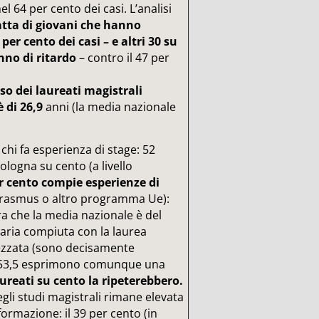
el 64 per cento dei casi. L’analisi
ratta di giovani che hanno
per cento dei casi – e altri 30 su
nno di ritardo
– contro il 47 per
so dei laureati magistrali
 di 26,9
anni (la media nazionale
chi fa esperienza di stage: 52
Bologna su cento (a livello
er cento compie esperienze di
Erasmus o altro programma Ue):
a che la media nazionale è del
taria compiuta con la laurea
ezzata (sono decisamente
tri 53,5 esprimono comunque una
aureati su cento la ripeterebbero.
gli studi magistrali rimane elevata
formazione: il 39 per cento (in