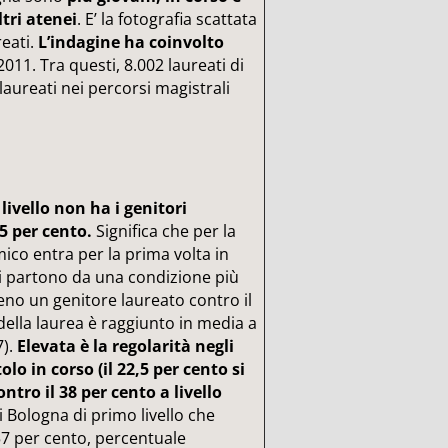
ltri atenei
. E’ la fotografia scattata
reati.
L’indagine ha coinvolto
2011. Tra questi, 8.002 laureati di
 laureati nei percorsi magistrali
 livello non ha i genitori
5 per cento.
Significa che per la
mico entra per la prima volta in
si partono da una condizione più
eno un genitore laureato contro il
 della laurea è raggiunto in media a
7).
Elevata è la regolarità negli
tolo in corso (il 22,5 per cento si
ntro il 38 per cento a livello
di Bologna di primo livello che
 57 per cento, percentuale