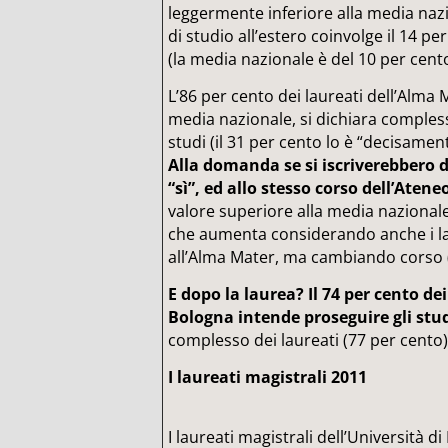
leggermente inferiore alla media nazi
di studio all’estero coinvolge il 14 per
(la media nazionale è del 10 per cento
L’86 per cento dei laureati dell’Alma 
media nazionale, si dichiara comples
studi (il 31 per cento lo è “decisament
Alla domanda se si iscriverebbero d
“sì”, ed allo stesso corso dell’Ateneo
valore superiore alla media nazional
che aumenta considerando anche i lau
all’Alma Mater, ma cambiando corso (
E dopo la laurea? Il 74 per cento dei
Bologna intende proseguire gli stu
complesso dei laureati (77 per cento)
I laureati magistrali 2011
I laureati magistrali dell’Università 