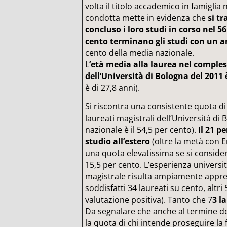
volta il titolo accademico in famiglia n
condotta mette in evidenza che
si t
concluso i loro studi in corso nel 56 
cento terminano gli studi con un a
cento della media nazionale.
L
’età media alla laurea nel comples
dell’Università di Bologna del 2011 è
è di 27,8 anni).
Si riscontra una consistente quota di 
laureati magistrali dell’Università di 
nazionale è il 54,5 per cento).
Il 21 p
studio all’estero
(oltre la metà con 
una quota elevatissima se si consider
15,5 per cento. L’esperienza universi
magistrale risulta ampiamente appr
soddisfatti 34 laureati su cento, al
valutazione positiva). Tanto che 7
3 l
Da segnalare che anche al termine de
la quota di chi intende proseguire la 