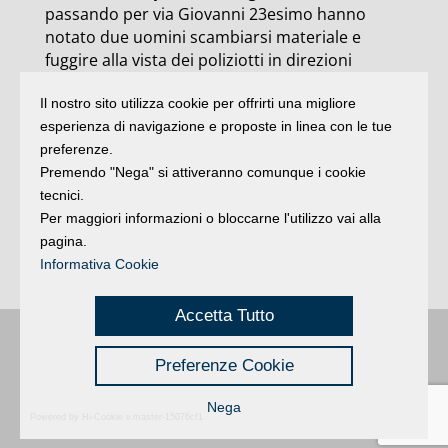
passando per via Giovanni 23esimo hanno
notato due uomini scambiarsi materiale e
fuggire alla vista dei poliziotti in direzioni
diverse. Tutti e due sono stati raggiunti e
Il nostro sito utilizza cookie per offrirti una migliore
bloccati. Il primo è stato arresto perché visto
esperienza di navigazione e proposte in linea con le tue
gettare a terra fuggendo tre stecche di hascisc.
preferenze.
Nelle tasche i soldi incassati dopo aver venduto
Premendo "Nega" si attiveranno comunque i cookie
le dosi. L’altro tunisino 33enne è stato
tecnici.
segnalato quale consumatore di stupefacenti.
Per maggiori informazioni o bloccarne l'utilizzo vai alla
In questo giorni i reparti prevenzione crimine
pagina.
della questura sono attivi anche nel contrasto
Informativa Cookie
dei parcheggiatori abusivi.
Accetta Tutto
Buongiorno
:
Rimini
é una testata registrata presso il Tribunale di Rimini
|
Preferenze Cookie
registrazione n. 2 /28/02/2012
|
© 2024 buongiornoRimini
Privacy
Credits
|
Nega
Powered by Hi-Cookie v.master-15076cf1