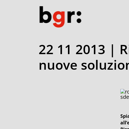
22 11 2013 | R
nuove soluzion
sde
Spi
all