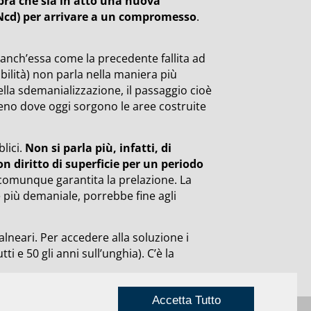
bra che sia in atto una nuova
Ncd) per arrivare a un compromesso
.
anch’essa come la precedente fallita ad
bilità) non parla nella maniera più
ella sdemanializzazione, il passaggio cioè
reno dove oggi sorgono le aree costruite
lici.
Non si parla più, infatti, di
on diritto di superficie per un periodo
comunque garantita la prelazione. La
 più demaniale, porrebbe fine agli
lneari. Per accedere alla soluzione i
i e 50 gli anni sull’unghia). C’è la
Accetta Tutto