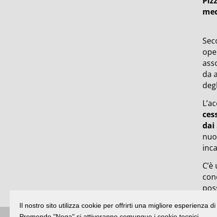
Piz
med
Sec
oper
asso
da 
degl
L’ac
ces
dai
nuo
inc
C’è 
conc
poss
Il nostro sito utilizza cookie per offrirti una migliore esperienza 
Premendo "Nega" si attiveranno comunque i cookie tecnici.