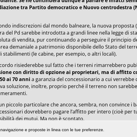
zolante. Se ne continuerà dunque a parlare e infatti sem
iazione tra Partito democratico e Nuovo centrodestra (
ondo indiscrezioni dal mondo balneare, la nuova proposta (
a del Pd sarebbe introdotta a grandi linee nella legge di sta
luta di vendita, pur continuando a perseguire il principio d
area demaniale a patrimonio disponibile dello Stato del ter
i stabilimenti (le cabine, per esempio, o altri locali).
cordo risiederebbe sul fatto che i terreni rimarrebbero pubb
sione con diritto di opzione ai proprietari, ma di affitto c
 50 ai 70 anni
a garanzia del concessionario a cui verrebbe 
va soluzione, inoltre, proprio perché il terreno non sarebbe
ameramenti.
un piccolo particolare che ancora, sembra, non convince i ba
essionari dovrebbero pagare l’affitto per intero (cioè per tutt
ibilità dei mutui. Ma non è scontato.
di navigazione e proposte in linea con le tue preferenze.