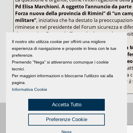
Pd Elisa Marchioni. A oggetto l’annuncio da parte d
Forza nuova della provincia di Rimini” di “un ca
militare”
, iniziativa che ha destato la preoccupazio
riminese e nel presidente del Forum sicurezza e difes
democratico, Emanuele Fiano, che hanno al proposito 
ministro dell’Interno Anna Maria Cancellieri.
Il nostro sito utilizza cookie per offrirti una migliore
«
I militanti neofascisti – si legge nella nota della
esperienza di navigazione e proposte in linea con le tue
propongono nel campo militare “corsi di autodife
preferenze.
coltello e del bastone” in preparazione “del corte
Premendo "Nega" si attiveranno comunque i cookie
a Rimini”
. Tra i promotori dell’iniziativa, veicolata a
tecnici.
anche Mirco Ottaviani, leader locale di Forza nuova c
Per maggiori informazioni o bloccarne l'utilizzo vai alla
una condanna in appello a due anni e tre mesi per il f
pagina.
incendiario ad un centro sociale».
Informativa Cookie
Accetta Tutto
Buongiorno
:
Rimini
é una testata registrata presso il Tribunale di Rimini
|
Preferenze Cookie
registrazione n. 2 /28/02/2012
|
© 2024 buongiornoRimini
Privacy
Credits
|
Nega