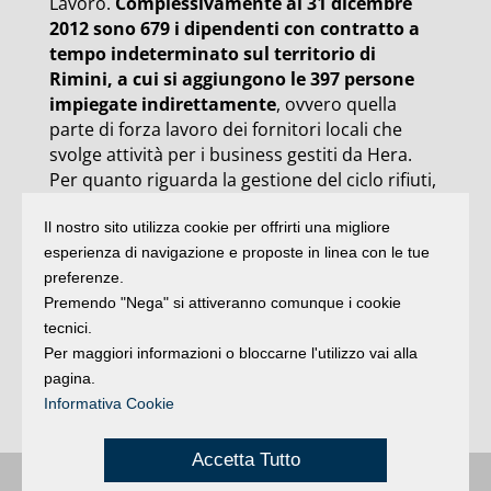
Lavoro.
Complessivamente al 31 dicembre
2012 sono 679 i dipendenti con contratto a
tempo indeterminato sul territorio di
Rimini, a cui si aggiungono le 397 persone
impiegate indirettamente
, ovvero quella
parte di forza lavoro dei fornitori locali che
svolge attività per i business gestiti da Hera.
Per quanto riguarda la gestione del ciclo rifiuti,
quella di Rimini risulta allineata alle migliori
Il nostro sito utilizza cookie per offrirti una migliore
esperienze europee. Rispetto al 2001,
i
esperienza di navigazione e proposte in linea con le tue
conferimenti in discarica, infatti, sono scesi
preferenze.
al 7 per cento
(erano il 26 per cento) e la
Premendo "Nega" si attiveranno comunque i cookie
raccolta differenziata ha quasi sfiorato il 60 per
tecnici.
cento (era il 25 per cento nel 2001). Le
Per maggiori informazioni o bloccarne l'utilizzo vai alla
emissioni del termovalorizzatore sono risultate
pagina.
mediamente inferiori di ben il 91 per cento
Informativa Cookie
rispetto ai livelli consentiti dalla legge.
Accetta Tutto