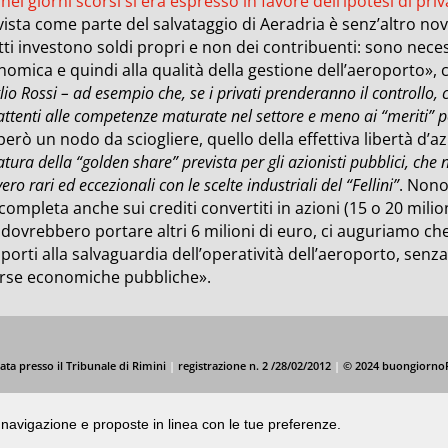
e
nei giorni scorsi si era espresso in favore dell’ipotesi di pri
ista come parte del salvataggio di Aeradria è senz’altro novi
tti investono soldi propri e non dei contribuenti: sono neces
omica e quindi alla qualità della gestione dell’aeroporto», 
io Rossi – ad esempio che, se i privati prenderanno il controllo
attenti alle competenze maturate nel settore e meno ai “meriti” po
però un nodo da sciogliere, quello della effettiva libertà d’az
atura della “golden share” prevista per gli azionisti pubblici, che 
ero rari ed eccezionali con le scelte industriali del “Fellini”
. Nono
completa anche sui crediti convertiti in azioni (15 o 20 milion
dovrebbero portare altri 6 milioni di euro, ci auguriamo che
porti alla salvaguardia dell’operatività dell’aeroporto, sen
orse economiche pubbliche».
ata presso il Tribunale di Rimini
|
registrazione n. 2 /28/02/2012
|
© 2024 buongiorno
di navigazione e proposte in linea con le tue preferenze.