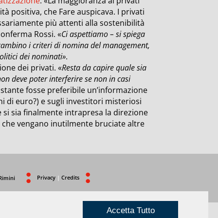
vatizzazione
. «La maggioranza ai privati
tà positiva, che Fare auspicava. I privati
sariamente più attenti alla sostenibilità
conferma Rossi. «
Ci aspettiamo – si spiega
, cambino i criteri di nomina del management,
litici dei nominati»
.
ione dei privati. «
Resta da capire quale sia
non deve poter interferire se non in casi
stante fosse preferibile un’informazione
i di euro?) e sugli investitori misteriosi
 si sia finalmente intrapresa la direzione
za che vengano inutilmente bruciate altre
Privacy
|
Credits
Rimini
Accetta Tutto