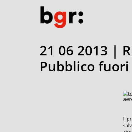
21 06 2013 | R
Pubblico fuori
aer
Il 
salv