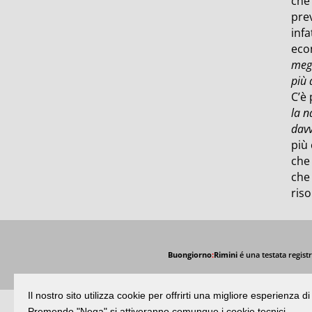
ch
prev
infa
econ
megl
più 
C’è 
la n
davv
più 
che 
che 
ris
Buongiorno
:
Rimini
é una testata registr
Il nostro sito utilizza cookie per offrirti una migliore esperienza 
Premendo "Nega" si attiveranno comunque i cookie tecnici.