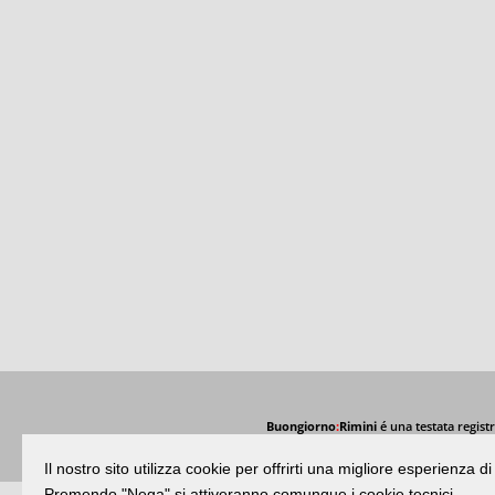
Buongiorno
:
Rimini
é una testata registr
Il nostro sito utilizza cookie per offrirti una migliore esperienza 
Premendo "Nega" si attiveranno comunque i cookie tecnici.