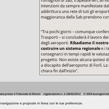
romagnoli di Sab, trapelate ieri, arri
intenzioni da sempre manifestate dall
addirittura una rete di tuti gli eroport
maggioranza della Sab prendono con 
“Tra pochi giorni – comunque conferm
Trasporti – si concluderà il lavoro de
degli aeroporti.
Ribadiamo il nostro 
costruire un sistema regionale
e i 
consegnarci in tempi rapidi le valutazi
progetto. Non esiste alcuna ipotesi di
a discapito dell’aeroporto di Forlì. La
chiara fin dall’inizio”.
ata presso il Tribunale di Rimini
|
registrazione n. 2 /28/02/2012
|
© 2024 buongiorno
di navigazione e proposte in linea con le tue preferenze.