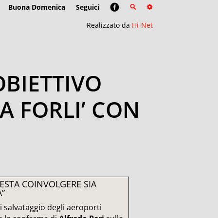
Buona Domenica
Seguici
Realizzato da
Hi-Net
’OBIETTIVO
IA FORLI’ CON
 RESTA COINVOLGERE SIA
A”
di salvataggio degli aeroporti