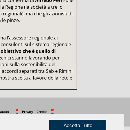
va la conferma di
Alfredo Peri
sulle
a Regione (la società a tre, o
i regionali), ma che gli azionisti di
le pinze.
a l’assessore regionale ai
i consulenti sul sistema regionale
obiettivo che è quello di
tecnici stanno lavorando per
oni sulla sostenibilità del
 accordi separati tra Sab e Rimini
 nostra scelta a favore della rete è
Privacy
|
Credits
Rimini
Accetta Tutto