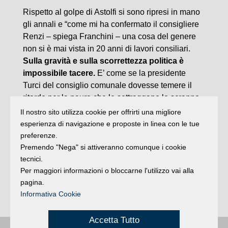
Rispetto al golpe di Astolfi si sono ripresi in mano
gli annali e “come mi ha confermato il consigliere
Renzi – spiega Franchini – una cosa del genere
non si è mai vista in 20 anni di lavori consiliari.
Sulla gravità e sulla scorrettezza politica è
impossibile tacere.
E’ come se la presidente
Turci del consiglio comunale dovesse temere il
ritardo per la paura che le sottraggano lo scranno.
Per quanto mi riguarda dopo ciò che è successo
Il nostro sito utilizza cookie per offrirti una migliore
proseguirò il mio compito di presidente della
esperienza di navigazione e proposte in linea con le tue
commissione controllo con lo stesso impegno
preferenze.
di sempre e forse maggiore,
ma certamente con
Premendo "Nega" si attiveranno comunque i cookie
la stessa volontà di rispondere alle domande che i
tecnici.
Per maggiori informazioni o bloccarne l'utilizzo vai alla
cittadini, ai quali siamo chiamati a dare voce, e
pagina.
con il desiderio di proporre soluzioni di crescita e
Informativa Cookie
miglioramento per la nostra città”.
Accetta Tutto