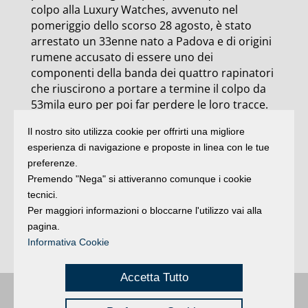
colpo alla Luxury Watches, avvenuto nel
pomeriggio dello scorso 28 agosto, è stato
arrestato un 33enne nato a Padova e di origini
rumene accusato di essere uno dei
componenti della banda dei quattro rapinatori
che riuscirono a portare a termine il colpo da
53mila euro per poi far perdere le loro tracce.
L’uomo, pluripregiudicato per reati predatori, è
Il nostro sito utilizza cookie per offrirti una migliore
stato identificato dai carabinieri grazie alle
esperienza di navigazione e proposte in linea con le tue
telecamere di video sorveglianza del negozio
preferenze.
(Agi).
Premendo "Nega" si attiveranno comunque i cookie
tecnici.
Per maggiori informazioni o bloccarne l'utilizzo vai alla
pagina.
Informativa Cookie
Accetta Tutto
Buongiorno
:
Rimini
é una testata registrata presso il Tribunale di Rimini
|