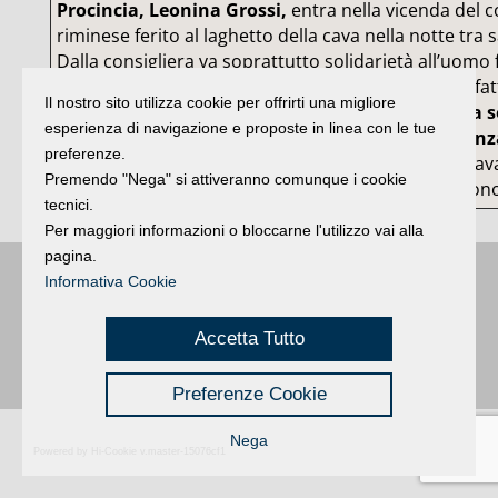
Procincia, Leonina Grossi,
entra nella vicenda del
riminese ferito al laghetto della cava nella notte tra
Dalla consigliera va soprattutto solidarietà all’uomo 
accettare che comportamenti delittuosi vengano ‘fatt
Il nostro sito utilizza cookie per offrirti una migliore
qualcosa di neppure vagamente tollerabile.
In una so
esperienza di navigazione e proposte in linea con le tue
diritti di tutti vanno sempre difesi senza se e sen
preferenze.
verificano episodi come quello del laghetto della cav
Premendo "Nega" si attiveranno comunque i cookie
volontà che
siano fatti chiarezza e giustizia
devono 
tecnici.
Per maggiori informazioni o bloccarne l'utilizzo vai alla
pagina.
Informativa Cookie
Buongiorno
:
Rimini
é una testata registrata presso il Tribunale di Rimini
|
registrazione n. 2 /28/02/2012
|
© 2024 buongiornoRimini
Privacy
Credits
|
Accetta Tutto
Preferenze Cookie
Nega
Powered by Hi-Cookie v.master-15076cf1