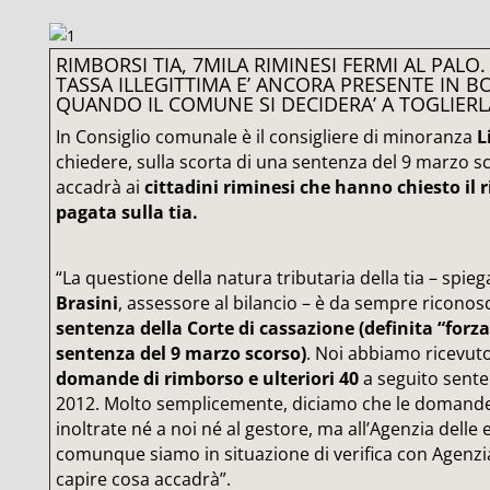
RIMBORSI TIA, 7MILA RIMINESI FERMI AL PALO.
TASSA ILLEGITTIMA E’ ANCORA PRESENTE IN B
QUANDO IL COMUNE SI DECIDERA’ A TOGLIERL
In Consiglio comunale è il consigliere di minoranza
L
chiedere, sulla scorta di una sentenza del 9 marzo s
accadrà ai
cittadini riminesi che hanno chiesto il 
pagata sulla tia.
“La questione della natura tributaria della tia – spie
Brasini
, assessore al bilancio – è da sempre riconosc
sentenza della Corte di cassazione (definita “forza
sentenza del 9 marzo scorso)
. Noi abbiamo ricevuto
domande di rimborso e ulteriori 40
a seguito sente
2012. Molto semplicemente, diciamo che le doman
inoltrate né a noi né al gestore, ma all’Agenzia delle 
comunque siamo in situazione di verifica con Agenzi
capire cosa accadrà”.