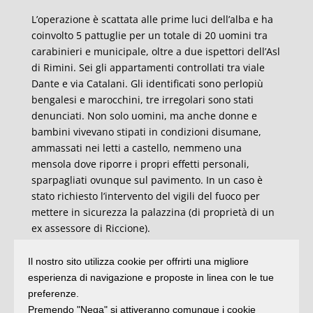
L’operazione è scattata alle prime luci dell’alba e ha
coinvolto 5 pattuglie per un totale di 20 uomini tra
carabinieri e municipale, oltre a due ispettori dell’Asl
di Rimini. Sei gli appartamenti controllati tra viale
Dante e via Catalani. Gli identificati sono perlopiù
bengalesi e marocchini, tre irregolari sono stati
denunciati. Non solo uomini, ma anche donne e
bambini vivevano stipati in condizioni disumane,
ammassati nei letti a castello, nemmeno una
mensola dove riporre i propri effetti personali,
sparpagliati ovunque sul pavimento. In un caso è
stato richiesto l’intervento del vigili del fuoco per
mettere in sicurezza la palazzina (di proprietà di un
ex assessore di Riccione).
I contratti di locazione venivano stipulati tra la
Il nostro sito utilizza cookie per offrirti una migliore
proprietà e un unico “capo famiglia”, dopodiché
esperienza di navigazione e proposte in linea con le tue
quest’ultimo subaffittava per 200 euro a persona
preferenze.
circa le singole stanze alle famiglie o ai singoli
Premendo "Nega" si attiveranno comunque i cookie