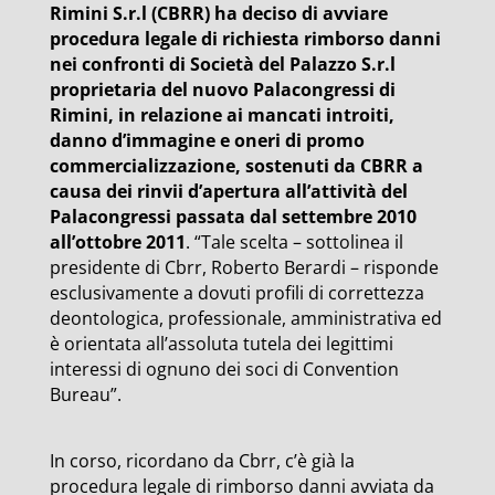
Rimini S.r.l (CBRR) ha deciso di avviare
procedura legale di richiesta rimborso danni
nei confronti di Società del Palazzo S.r.l
proprietaria del nuovo Palacongressi di
Rimini, in relazione ai mancati introiti,
danno d’immagine e oneri di promo
commercializzazione, sostenuti da CBRR a
causa dei rinvii d’apertura all’attività del
Palacongressi passata dal settembre 2010
all’ottobre 2011
. “Tale scelta – sottolinea il
presidente di Cbrr, Roberto Berardi – risponde
esclusivamente a dovuti profili di correttezza
deontologica, professionale, amministrativa ed
è orientata all’assoluta tutela dei legittimi
interessi di ognuno dei soci di Convention
Bureau”.
In corso, ricordano da Cbrr, c’è già la
procedura legale di rimborso danni avviata da