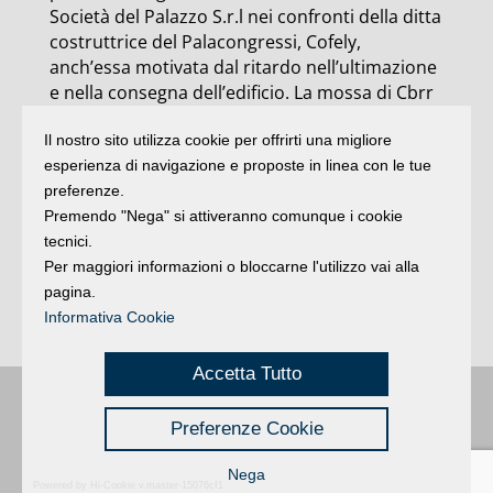
Società del Palazzo S.r.l nei confronti della ditta
costruttrice del Palacongressi, Cofely,
anch’essa motivata dal ritardo nell’ultimazione
e nella consegna dell’edificio. La mossa di Cbrr
nasce anche quindi dalla consapevolezza che la
Il nostro sito utilizza cookie per offrirti una migliore
stessa Società del palazzo ha subito dei danni.
esperienza di navigazione e proposte in linea con le tue
“Tale ritardo ha, infatti, causato a società
preferenze.
proprietaria e a quella di gestione del nuovo
Premendo "Nega" si attiveranno comunque i cookie
Palacongressi evidenti e rilevanti danni
tecnici.
economici, che saranno compiutamente
Per maggiori informazioni o bloccarne l'utilizzo vai alla
quantificati e definiti all’interno delle procedure
pagina.
legali in corso”, spiegano da Convention
Informativa Cookie
bureau.
Accetta Tutto
Buongiorno
:
Rimini
é una testata registrata presso il Tribunale di Rimini
|
Preferenze Cookie
registrazione n. 2 /28/02/2012
|
© 2024 buongiornoRimini
Privacy
Credits
|
Nega
Powered by Hi-Cookie v.master-15076cf1