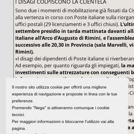
I DISAGI COLPISCONO LA CLIENTELA
Sono due i momenti di mobilitazione già fissati da Cis
alla vertenza in corso con Poste italiane sulla riorga
uffici postali (29 licenziamenti e 3 uffici chiusi).
L’ult
settembre presidio in tarda mattinata davanti alla 
italiane all’Arco d’Augusto di Rimini, e l’assemble
successivo alle 20,30 in Provincia (sala Marvelli,
Rimini).
«I disagi dei dipendenti di Poste italiane si riverberan
Ad esempio, per quanto riguarda gli impiegati,
la m
investimenti sulle attrezzature con conseguenti b
informatico (come già accaduto) crea disagio
all’o
soprattutto non gli consente di dare adeguata assist
Il nostro sito utilizza cookie per offrirti una migliore
spiegano Massimo Giungi, segretario generale Slp-Cis
esperienza di navigazione e proposte in linea con le tue
segretario generale Slc-Cgil.
preferenze.
Per quanto riguarda invece i portalettere, continuano
Premendo "Nega" si attiveranno comunque i cookie
sindacati, «l’ipotesi di tagliare le zone significa che l
tecnici.
ripartita tra le zone rimaste. Ciò significa che
il port
Per maggiori informazioni o bloccarne l'utilizzo vai alla
occuparsi di una zona più grande e questo porta
pagina.