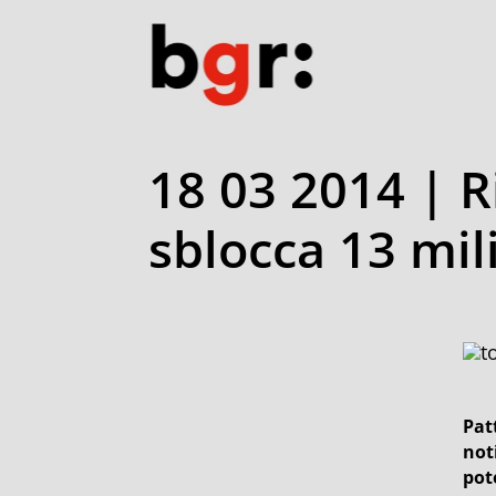
18 03 2014 | R
sblocca 13 mili
Patt
not
pot