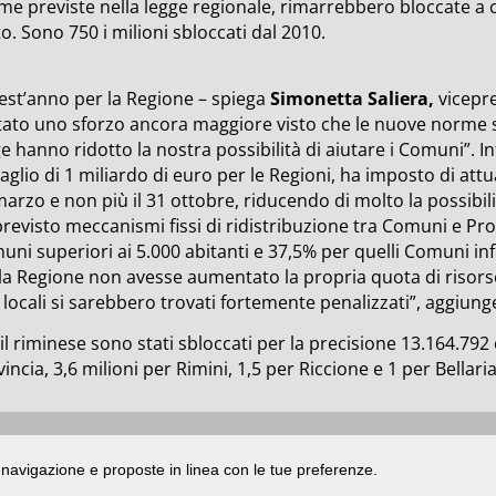
me previste nella legge regionale, rimarrebbero bloccate a c
o. Sono 750 i milioni sbloccati dal 2010.
est’anno per la Regione – spiega
Simonetta Saliera,
vicepre
tato uno sforzo ancora maggiore visto che le nuove norme su
e hanno ridotto la nostra possibilità di aiutare i Comuni”. Inf
aglio di 1 miliardo di euro per le Regioni, ha imposto di attua
arzo e non più il 31 ottobre, riducendo di molto la possibilit
revisto meccanismi fissi di ridistribuzione tra Comuni e Pro
ni superiori ai 5.000 abitanti e 37,5% per quelli Comuni infe
 la Regione non avesse aumentato la propria quota di risors
 locali si sarebbero trovati fortemente penalizzati”, aggiunge
il riminese sono stati sbloccati per la precisione 13.164.792 e
incia, 3,6 milioni per Rimini, 1,5 per Riccione e 1 per Bellari
ata presso il Tribunale di Rimini
|
registrazione n. 2 /28/02/2012
|
© 2024 buongiorno
di navigazione e proposte in linea con le tue preferenze.