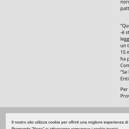
nor
patt
“Qu
-è s
legg
un t
15 m
ha p
Comu
“Se
Enti
Per 
Prov
Buongiorno
:
Rimini
é una testata registr
Il nostro sito utilizza cookie per offrirti una migliore esperienza 
Premendo "Nega" si attiveranno comunque i cookie tecnici.