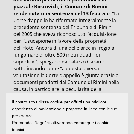
piazzale Boscovich, il Comune di Rimini
rende nota una sentenza del 13 febbraio
. “La
Corte d’appello ha riformato integralmente la
precedente sentenza del Tribunale di Rimini
del 2005 che aveva riconosciuto l’acquisizione
per l’usucapione in favore della proprietà
dell’Hotel Ancora di una delle aree in fregio al
lungomare di oltre 500 metri quadri di
superficie”, spiegano da palazzo Garampi
sottolineando come “a questa diversa
valutazione la Corte d’appello è giunta grazie ai
documenti prodotti dal Comune di Rimini nella
causa. In particolare la peculiarità della
sentenza della Corte d’appello risiede nel fatto
Il nostro sito utilizza cookie per offrirti una migliore
che, malgrado il possesso nel tempo dell’area
esperienza di navigazione e proposte in linea con le tue
da parte dell’albergo sia stato accertato,
preferenze.
l’albergatore non abbia mai negato, ma anzi
Premendo "Nega" si attiveranno comunque i cookie
espressamente riconosciuto, la proprietà
tecnici.
dell’area in capo al Comune. Un