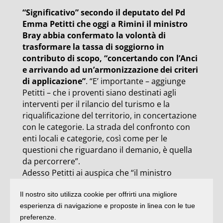
“Significativo” secondo il deputato del Pd
Emma Petitti che oggi a Rimini il ministro
Bray abbia confermato la volontà di
trasformare la tassa di soggiorno in
contributo di scopo, “concertando con l’Anci
e arrivando ad un’armonizzazione dei criteri
di applicazione”
. “E’ importante – aggiunge
Petitti – che i proventi siano destinati agli
interventi per il rilancio del turismo e la
riqualificazione del territorio, in concertazione
con le categorie. La strada del confronto con
enti locali e categorie, così come per le
questioni che riguardano il demanio, è quella
da percorrere”.
Adesso Petitti ai auspica che “il ministro
intervenga rapidamente sulla trasformazione
Il nostro sito utilizza cookie per offrirti una migliore
della tassa di soggiorno e presenti un
esperienza di navigazione e proposte in linea con le tue
pacchetto di misure che risponda anche alle
preferenze.
altre richieste avanzate ieri in Commissione: