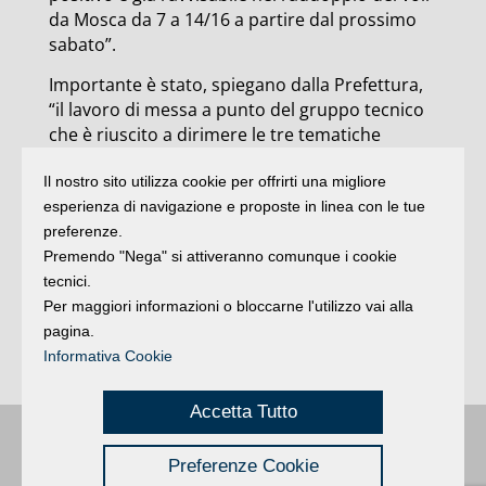
da Mosca da 7 a 14/16 a partire dal prossimo
sabato”.
Importante è stato, spiegano dalla Prefettura,
“il lavoro di messa a punto del gruppo tecnico
che è riuscito a dirimere le tre tematiche
indispensabili per la futura attività relative a:
Il nostro sito utilizza cookie per offrirti una migliore
imposta di pubblicità per gli spazi in aeroporto
esperienza di navigazione e proposte in linea con le tue
(risolta grazie ai solleciti chiarimenti del
preferenze.
Comune), massima divulgazione possibile dei
Premendo "Nega" si attiveranno comunque i cookie
listini (presenza di spazi per tutte le dimensioni
tecnici.
di costo) e predisposizione di un format quale
Per maggiori informazioni o bloccarne l'utilizzo vai alla
lettera di impegno (documento standard da
pagina.
presentare agli organi della procedura
Informativa Cookie
fallimentare)”.
Accetta Tutto
Buongiorno
:
Rimini
é una testata registrata presso il Tribunale di Rimini
|
Preferenze Cookie
registrazione n. 2 /28/02/2012
|
© 2024 buongiornoRimini