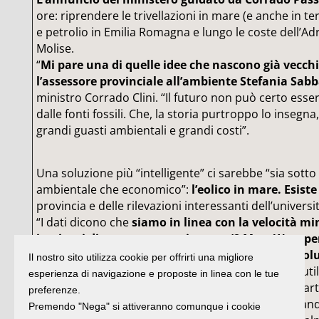
ore: riprendere le trivellazioni in mare (e anche in ter
e petrolio in Emilia Romagna e lungo le coste dell’Ad
Molise.
“
Mi pare una di quelle idee che nascono già vecchi
l’assessore provinciale all’ambiente Stefania Sab
ministro Corrado Clini. “Il futuro non può certo ess
dalle fonti fossili. Che, la storia purtroppo lo insegn
grandi guasti ambientali e grandi costi”.
Una soluzione più “intelligente” ci sarebbe “sia sotto 
ambientale che economico”:
l’eolico in mare. Esist
provincia e delle rilevazioni interessanti dell’universi
“I dati dicono che
siamo in linea con la velocità mi
impianti di una certa consistenza (2 MegaWatt pe
con pale ancora più contenute il progetto è asso
Il nostro sito utilizza cookie per offrirti una migliore
realizzabile:
in diversi impianti della Germania si uti
esperienza di navigazione e proposte in linea con le tue
medesime caratteristiche di vento. E non a caso par
preferenze.
progetto europeo 4 Power, insieme a tedeschi, olande
Premendo "Nega" si attiveranno comunque i cookie