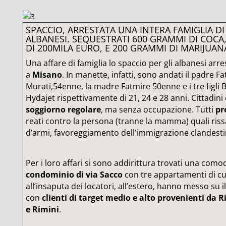
SPACCIO, ARRESTATA UNA INTERA FAMIGLIA DI
ALBANESI. SEQUESTRATI 600 GRAMMI DI COCA,
DI 200MILA EURO, E 200 GRAMMI DI MARIJUAN
Una affare di famiglia lo spaccio per gli albanesi arr
a
Misano
. In manette, infatti, sono andati il padre F
Murati,54enne, la madre Fatmire 50enne e i tre figli B
Hydajet rispettivamente di 21, 24 e 28 anni. Cittadin
soggiorno regolare
, ma senza occupazione. Tutti
pr
reati contro la persona (tranne la mamma) quali rissa
d’armi, favoreggiamento dell’immigrazione clandesti
Per i loro affari si sono addirittura trovati una como
condominio di via Sacco
con tre appartamenti di cui
all’insaputa dei locatori, all’estero, hanno messo su 
con
clienti di target medio e alto provenienti da R
e Rimini
.