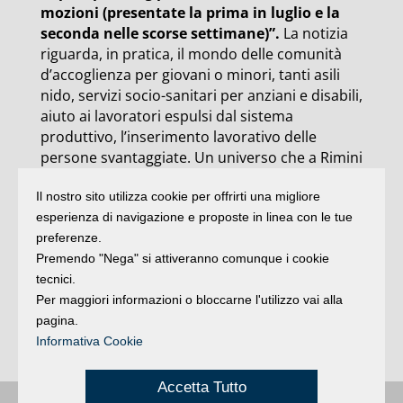
mozioni (presentate la prima in luglio e la
seconda nelle scorse settimane)”.
La notizia
riguarda, in pratica, il mondo delle comunità
d’accoglienza per giovani o minori, tanti asili
nido, servizi socio-sanitari per anziani e disabili,
aiuto ai lavoratori espulsi dal sistema
produttivo, l’inserimento lavorativo delle
persone svantaggiate. Un universo che a Rimini
conta, ad esempio, con il solo Consorzio
Il nostro sito utilizza cookie per offrirti una migliore
sociale romagnolo, una trentina di cooperative
esperienza di navigazione e proposte in linea con le tue
associate che danno lavoro a più di 1000
preferenze.
persone, di cui il 40% svantaggiate.
Premendo "Nega" si attiveranno comunque i cookie
C’è anche una seconda buona notizia e
tecnici.
riguarda i
bonus per gli interventi edilizi
, per
Per maggiori informazioni o bloccarne l'utilizzo vai alla
cui “la Legge di stabilità riconferma le
pagina.
detrazioni anche per tutto il 2014”, conclude
Informativa Cookie
Arlotti.
Accetta Tutto