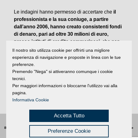
Le indagini hanno permesso di accertare che
il
professionista e la sua coniuge, a partire
dall’anno 2006, hanno creato consistenti fondi
di denaro, pari ad oltre 30 milioni di euro,
presso istituti di credito sammarinesi,
che non
sono stati dichiarati ne’ quali ricavi della propria
Il nostro sito utilizza cookie per offrirti una migliore
attività professionale, né quali disponibilità
esperienza di navigazione e proposte in linea con le tue
all’estero, in sede di dichiarazione dei redditi.
preferenze.
Successivamente tali rilevanti fondi, ubicati presso
Premendo "Nega" si attiveranno comunque i cookie
la Repubblica di San Marino, sono stati utilizzati
tecnici.
Per maggiori informazioni o bloccarne l'utilizzo vai alla
per effettuare investimenti mobiliari on line,
pagina.
impiegando cosi’ il denaro sottratto al fisco
Informativa Cookie
italiano. (AdnKronos)
Accetta Tutto
Buongiorno
:
Rimini
é una testata registrata presso il Tribunale di Rimini
|
registrazione
Preferenze Cookie
n. 2 /28/02/2012
|
© 2024 buongiornoRimini