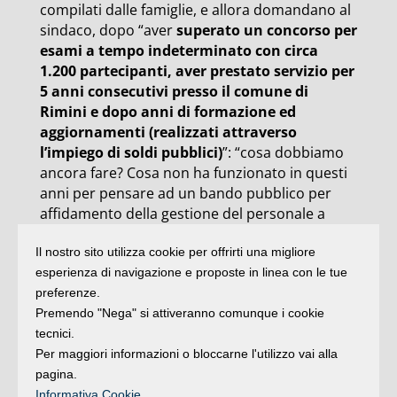
compilati dalle famiglie, e allora domandano al
sindaco, dopo “aver
superato un concorso per
esami a tempo indeterminato con circa
1.200 partecipanti, aver prestato servizio per
5 anni consecutivi presso il comune di
Rimini e dopo anni di formazione ed
aggiornamenti (realizzati attraverso
l’impiego di soldi pubblici)
”: “cosa dobbiamo
ancora fare? Cosa non ha funzionato in questi
anni per pensare ad un bando pubblico per
affidamento della gestione del personale a
privati? Se le valutazioni sulla qualità dei servizi
Il nostro sito utilizza cookie per offrirti una migliore
ASP sono positive, quali sono le motivazioni
esperienza di navigazione e proposte in linea con le tue
che portano a pensare ad un cambio
preferenze.
gestionale del personale? La nostra è una
Premendo "Nega" si attiveranno comunque i cookie
semplice richiesta: fare il nostro lavoro
tecnici.
dignitosamente, all’interno di una gestione
Per maggiori informazioni o bloccarne l'utilizzo vai alla
pubblica che sia supervisionata, con la
pagina.
presenza di un coordinamento pedagogico e
Informativa Cookie