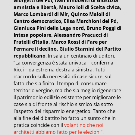
Giorgetti del Pdl, Ivan Innocenti di Giustizia
amnistia e libertà, Mauro Ioli di Scelta civica,
Marco Lombardi di Mir, Quinto Maioli di
Centro democratico, Elisa Marchioni del Pd,
Gianluca Pini della Lega nord, Bruno Poggi di
Intesa popolare, Alessandro Pracucci di
Fratelli d’Italia, Marco Rossi di Fare per
Fermare il declino, Giulio Starnini del Partito
repubblicano
. In sala un centinaio di uditori.
“La convergenza è stata univoca – conferma
Ricci – da estrema destra a sinistra. Tutti
d’accordo sulla necessità di case sicure, sul
fatto che sia finito il tempo di consumare
territorio vergine, ma che sia meglio rigenerare
il patrimonio edilizio esistente per migliorare le
case sia di fronte al rischio sismico sia sotto
l’aspetto del risparmio energetico. Tanto che
alla fine del dibattito ho fatto un sunto che in
pratica coincide con il
volantino che noi
architetti abbiamo fatto per le elezioni”
.