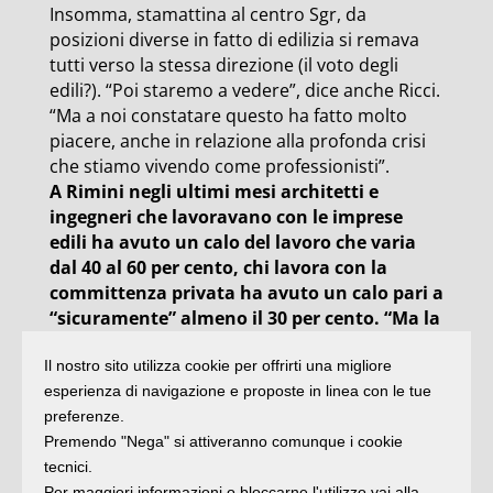
Insomma, stamattina al centro Sgr, da
posizioni diverse in fatto di edilizia si remava
tutti verso la stessa direzione (il voto degli
edili?). “Poi staremo a vedere”, dice anche Ricci.
“Ma a noi constatare questo ha fatto molto
piacere, anche in relazione alla profonda crisi
che stiamo vivendo come professionisti”.
A Rimini negli ultimi mesi architetti e
ingegneri che lavoravano con le imprese
edili ha avuto un calo del lavoro che varia
dal 40 al 60 per cento, chi lavora con la
committenza privata ha avuto un calo pari a
“sicuramente” almeno il 30 per cento. “Ma la
situazione più grave è quella dei
Il nostro sito utilizza cookie per offrirti una migliore
professionisti che lavorano a partita iva.
esperienza di navigazione e proposte in linea con le tue
Persone tra i 35 e i 45 anni che in pratica si
preferenze.
sono ritrovate senza più lavoro e sono
Premendo "Nega" si attiveranno comunque i cookie
costrette a farsi aiutare dai genitori per pagare
tecnici.
le bollette e l’affitto, perché
noi professionisti
Per maggiori informazioni o bloccarne l'utilizzo vai alla