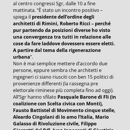
al centro congressi Sgr, dalle 10 a fine
mattinata. “È stato un incontro positivo –
spiega il
presidente dell’ordine degli
architetti di Rimini, Roberto Ricci – perché
pur partendo da posizioni diverse ho visto
una convergenza tra tutti in relazione alle
cose da fare laddove dovessero essere eletti.
A partire dal tema della rigenerazione
urbana
”.
Non è mai semplice mettere d’accordo due
persone, eppure sembra che architetti e
ingegneri ci siano riusciti con ben 15 politici di
provenienze differenti (la rassegna pre
elettorale riminese più completa fino ad oggi).
All’Sgr hanno sfilato
Pasquale Barone di Fli (in
coalizione con Scelta civica con Monti),
Fausto Battistel di Movimento cinque stelle,
Aleardo Cingolani di Io amo l’Italia, Mario
Galasso di Rivoluzione civile, Filippo