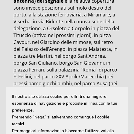
antenna) del segnale
e la relativa copertura
sono invece posizionati sul molo destro del
porto, alla stazione ferroviaria, a Miramare, a
Viserba, in via Bidente nella nuova sede della
delegazione, a Orsoleto a Corpolo in piazza del
Tituccio (attivo nei prossimi giorni), in pizza
Cavour, nel Giardino delle mimose, sul retro
del Palazzo dell’Arengo, in piazza Malatesta, in
piazza tre Martiri, nel borgo Sant’Andrea,
borgo San Giuliano, borgo San Giovanni, in
piazza Ferrari, sulla palazzina “Roma” di parco
F. Fellini, nel parco XXV Aprile/Marecchia (nei
pressi parco giochi bimbi), nel parco Ausa (nei
pressi gazebo posto vicino alla via della Fiera);
Il nostro sito utilizza cookie per offrirti una migliore
nel parco Cervi (all’incrocio via Roma-Via
esperienza di navigazione e proposte in linea con le tue
Circonvallazione meridionale), nel parco
preferenze.
Pertini, nel parco Spina verde (nei pressi del
Premendo "Nega" si attiveranno comunque i cookie
parco giochi).
tecnici.
Sono
7mila gli utenti registrati
, mentre
Per maggiori informazioni o bloccarne l'utilizzo vai alla
alcune centinaia di famiglie e operatori