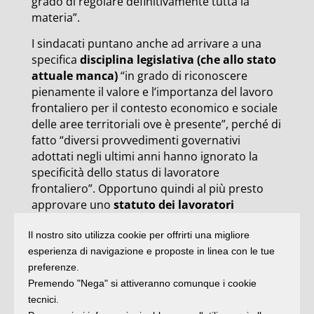
grado di regolare definitivamente tutta la
materia”.
I sindacati puntano anche ad arrivare a una
specifica
disciplina legislativa (che allo stato
attuale manca)
“in grado di riconoscere
pienamente il valore e l’importanza del lavoro
frontaliero per il contesto economico e sociale
delle aree territoriali ove è presente”, perché di
fatto “diversi provvedimenti governativi
adottati negli ultimi anni hanno ignorato la
specificità dello status di lavoratore
frontaliero”. Opportuno quindi al più presto
approvare uno
statuto dei lavoratori
frontalieri che definisca un quadro di diritti e
Il nostro sito utilizza cookie per offrirti una migliore
doveri chiari legati a questa peculiare
esperienza di navigazione e proposte in linea con le tue
condizione di lavoro e dia soluzione ai
preferenze.
problemi in essere, generati principalmente
Premendo "Nega" si attiveranno comunque i cookie
dalla mancanza di una regolamentazione
tecnici.
specifica. “Il Csir, infine, chiede che si attivi il