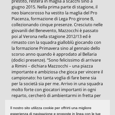
prestito, resterà in maglia a scacchi sino a
giugno 2015. Nella prima parte di stagione, il
neo biancorosso ha vestito la maglia del Pro
Piacenza, formazione di Lega Pro girone B,
collezionando cinque presenze. Cresciuto nelle
giovanili del Benevento, Mazzocchi è passato
poi al Verona nella stagione 2012/13 ed è
rimasto con la squadra gialloblù giocando con
la formazione Primavera sino al gennaio dello
scorso anno quando è approdato al Bellaria
(dodici presenze). “Sono felicissimo di arrivare
a Rimini – dichiara Mazzocchi – una piazza
importante e ambiziosa che gioca per vincere il
campionato: ho tanta voglia di fare bene sia
per la società sia per me. Arrivo in una squadra
molto forte con giocatori importanti in ogni
reparto, cercherò di ambientarmi in fretta per
riuscire a dare il mio contributo in questa
seconda parte di stagione. Dal punto di vista
Il nostro sito utilizza cookie per offrirti una migliore
tecnico sono un attaccante esterno, calcio con
esperienza di navigazione e proposte in linea con le tue