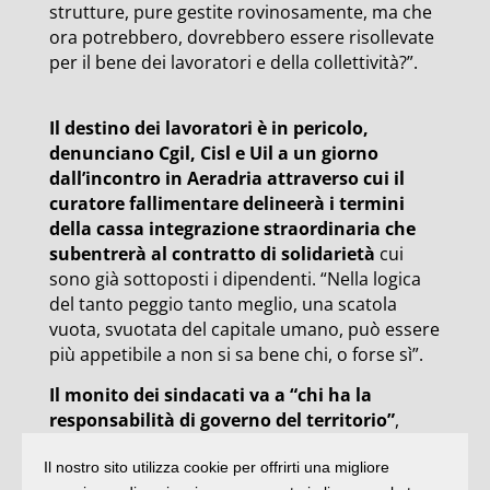
strutture, pure gestite rovinosamente, ma che
ora potrebbero, dovrebbero essere risollevate
per il bene dei lavoratori e della collettività?”.
Il destino dei lavoratori è in pericolo,
denunciano Cgil, Cisl e Uil a un giorno
dall’incontro in Aeradria attraverso cui il
curatore fallimentare delineerà i termini
della cassa integrazione straordinaria che
subentrerà al contratto di solidarietà
cui
sono già sottoposti i dipendenti. “Nella logica
del tanto peggio tanto meglio, una scatola
vuota, svuotata del capitale umano, può essere
più appetibile a non si sa bene chi, o forse sì”.
Il monito dei sindacati va a “chi ha la
responsabilità di governo del territorio”
,
“sappia che non intervenire oggi, in queste
Il nostro sito utilizza cookie per offrirti una migliore
come in tante altre situazioni di crisi, significa