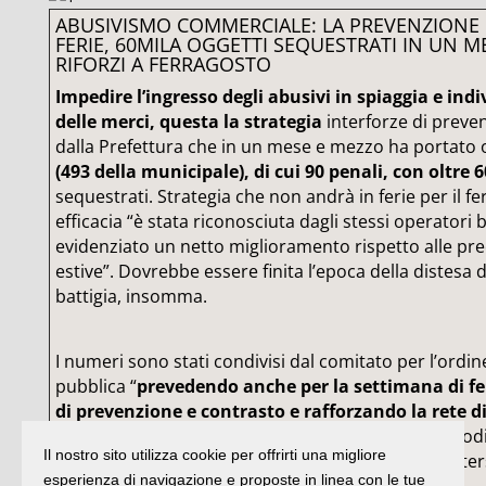
ABUSIVISMO COMMERCIALE: LA PREVENZIONE
FERIE, 60MILA OGGETTI SEQUESTRATI IN UN M
RIFORZI A FERRAGOSTO
Impedire l’ingresso degli abusivi in spiaggia e indi
delle merci, questa la strategia
interforze di preve
dalla Prefettura che in un mese e mezzo ha portato 
(493 della municipale), di cui 90 penali, con oltre 
sequestrati. Strategia che non andrà in ferie per il fe
efficacia “è stata riconosciuta dagli stessi operatori
evidenziato un netto miglioramento rispetto alle pre
estive”. Dovrebbe essere finita l’epoca della distesa d
battigia, insomma.
I numeri sono stati condivisi dal comitato per l’ordin
pubblica “
prevedendo anche per la settimana di fer
di prevenzione e contrasto e rafforzando la rete 
le diverse forze di polizia al fine di evitare che episodi
Il nostro sito utilizza cookie per offrirti una migliore
quello verificatosi lo scorso venerdì, possano ripeters
esperienza di navigazione e proposte in linea con le tue