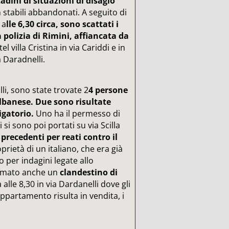
adini di situazioni di disagio
 stabili abbandonati. A seguito di
 a
lle 6,30 circa, sono scattati i
 polizia di Rimini, affiancata da
tel villa Cristina in via Cariddi e in
a Daradnelli.
lli, sono state trovate 2
4 persone
albanese. Due sono risultate
igatorio.
Uno ha il permesso di
 si sono poi portati su via Scilla
precedenti per reati contro il
prietà di un italiano, che era già
o per indagini legate allo
ermato anche un
clandestino di
 alle 8,30 in via Dardanelli dove gli
ppartamento risulta in vendita, i