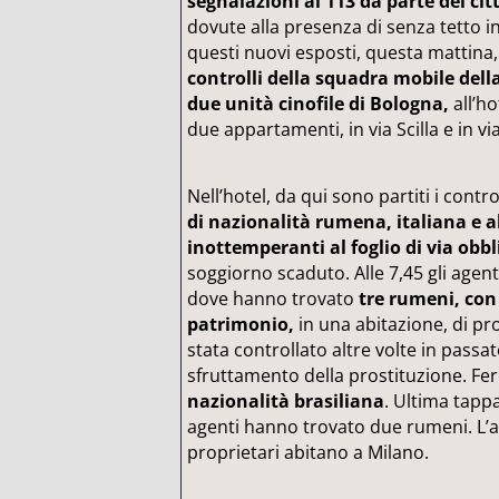
segnalazioni al 113 da parte dei citt
dovute alla presenza di senza tetto in
questi nuovi esposti, questa mattina,
controlli della squadra mobile della
due unità cinofile di Bologna,
all’ho
due appartamenti, in via Scilla e in vi
Nell’hotel, da qui sono partiti i contro
di nazionalità rumena, italiana e 
inottemperanti al foglio di via obbl
soggiorno scaduto. Alle 7,45 gli agenti
dove hanno trovato
tre rumeni, con 
patrimonio,
in una abitazione, di pro
stata controllato altre volte in passat
sfruttamento della prostituzione. F
nazionalità brasiliana
. Ultima tappa
agenti hanno trovato due rumeni. L’a
proprietari abitano a Milano.