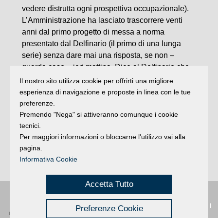
vedere distrutta ogni prospettiva occupazionale).
L’Amministrazione ha lasciato trascorrere venti
anni dal primo progetto di messa a norma
presentato dal Delfinario (il primo di una lunga
serie) senza dare mai una risposta, se non –
guarda caso – ieri mattina. Dice al Delfinario che
non è possibile ottenere aree dal Demanio mentre
Il nostro sito utilizza cookie per offrirti una migliore
al Consorzio del Porto sembra promettere il
esperienza di navigazione e proposte in linea con le tue
contrario. Il sindaco non riceve la proprietà e
preferenze.
comunica solo a mezzo stampa”.
Premendo "Nega" si attiveranno comunque i cookie
In definitiva, “se ne va Italia in Miniatura, il
tecnici.
Per maggiori informazioni o bloccarne l'utilizzo vai alla
Delfinario viene chiuso d’autorità. Rimini rimane
pagina.
con tante chiacchiere e un pugno di mosche in
Informativa Cookie
mano. Caro sindaco Gnassi, non ci siamo”.
Accetta Tutto
Privacy
|
Buongiorno
:
Rimini
é una testata registrata presso il Tribunale di
Preferenze Cookie
Credits
Rimini
|
registrazione n. 2 /28/02/2012
|
© 2024 buongiornoRimini