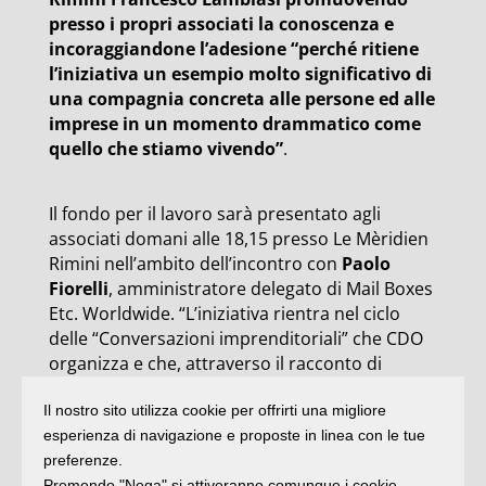
presso i propri associati la conoscenza e
incoraggiandone l’adesione “perché ritiene
l’iniziativa un esempio molto significativo di
una compagnia concreta alle persone ed alle
imprese in un momento drammatico come
quello che stiamo vivendo”
.
Il fondo per il lavoro sarà presentato agli
associati domani alle 18,15 presso Le Mèridien
Rimini nell’ambito dell’incontro con
Paolo
Fiorelli
, amministratore delegato di Mail Boxes
Etc. Worldwide. “L’iniziativa rientra nel ciclo
delle “Conversazioni imprenditoriali” che CDO
organizza e che, attraverso il racconto di
esperienze aziendali particolarmente
Il nostro sito utilizza cookie per offrirti una migliore
significative, costituiscono un momento di
esperienza di navigazione e proposte in linea con le tue
confronto che si è sempre rivelato importante
preferenze.
e concreto per imprenditori e managers”.
A
Premendo "Nega" si attiveranno comunque i cookie