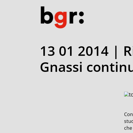
13 01 2014 | R
Gnassi contin
Cont
stud
che