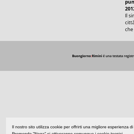
pun
201
Il s
citt
che 
Buongiorno
:
Rimini
é una testata registr
Il nostro sito utilizza cookie per offrirti una migliore esperienza 
Premendo "Nega" si attiveranno comunque i cookie tecnici.