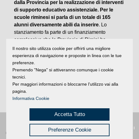
dalla Provincia per la realizzazione di interventi
di supporto educativo assistenziale. Per le
scuole riminesi si parla di un totale di 165
alunni diversamente abili da inserire
. Lo
stanziamento fa parte di un finanziamento
complessivo che la Provincia di Rimini ha
approvato nel corso del 2013, per l’anno
Il nostro sito utilizza cookie per offrirti una migliore
scolastico 2013/2014, di circa un milione di euro
esperienza di navigazione e proposte in linea con le tue
(in parte di risorse provinciali ed in parte di risorse
preferenze.
del Fondo regionale disabili come già disposto
Premendo "Nega" si attiveranno comunque i cookie
con precedenti delibere), in cui oltre al
tecnici.
Per maggiori informazioni o bloccarne l'utilizzo vai alla
finanziamento del servizio educativo-assistenziale
pagina.
sono inserite la realizzazione di progetti di
Informativa Cookie
orientamento e l’acquisto di ausili per la didattica.
Accetta Tutto
Privacy
|
Buongiorno
:
Rimini
é una testata registrata presso il Tribunale di
Preferenze Cookie
Credits
Rimini
|
registrazione n. 2 /28/02/2012
|
© 2024 buongiornoRimini