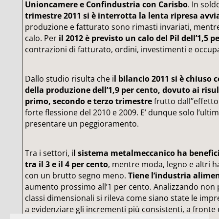
Unioncamere e Confindustria con Carisbo
. In sold
trimestre 2011 si è interrotta la lenta ripresa avvi
produzione e fatturato sono rimasti invariati, mentre
calo. Per
il 2012 è previsto un calo del Pil dell’1,5 p
contrazioni di fatturato, ordini, investimenti e occup
Dallo studio risulta che i
l bilancio 2011 si è chius
della produzione dell’1,9 per cento, dovuto ai risult
primo, secondo e terzo trimestre
frutto dall’’effett
forte flessione del 2010 e 2009. E’ dunque solo l’ulti
presentare un peggioramento.
Tra i settori, i
l sistema metalmeccanico ha benefici
tra il 3 e il 4 per cento
, mentre moda, legno e altri h
con un brutto segno meno.
Tiene l’industria alime
aumento prossimo all’1 per cento. Analizzando non p
classi dimensionali si rileva come siano state le impr
a evidenziare gli incrementi più consistenti, a fronte 