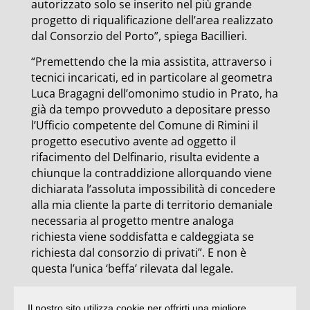
autorizzato solo se inserito nel più grande
progetto di riqualificazione dell’area realizzato
dal Consorzio del Porto”, spiega Bacillieri.
“Premettendo che la mia assistita, attraverso i
tecnici incaricati, ed in particolare al geometra
Luca Bragagni dell’omonimo studio in Prato, ha
già da tempo provveduto a depositare presso
l’Ufficio competente del Comune di Rimini il
progetto esecutivo avente ad oggetto il
rifacimento del Delfinario, risulta evidente a
chiunque la contraddizione allorquando viene
dichiarata l’assoluta impossibilità di concedere
alla mia cliente la parte di territorio demaniale
necessaria al progetto mentre analoga
richiesta viene soddisfatta e caldeggiata se
richiesta dal consorzio di privati”. E non è
questa l’unica ‘beffa’ rilevata dal legale.
“Dopo aver richiesto con urgenza un incontro
Il nostro sito utilizza cookie per offrirti una migliore