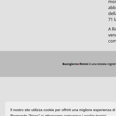
mome
abb
dell
71 l
A Ri
vend
comm
Buongiorno
:
Rimini
é una testata registr
Il nostro sito utilizza cookie per offrirti una migliore esperienza 
Premendo "Nega" si attiveranno comunque i cookie tecnici.