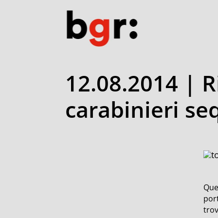
12.08.2014 | Ri
carabinieri se
Ques
port
trov