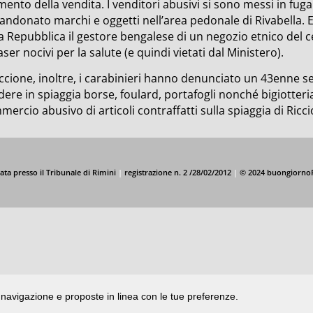
nto della vendita. I venditori abusivi si sono messi in fuga 
andonato marchi e oggetti nell’area pedonale di Rivabella. 
a Repubblica il gestore bengalese di un negozio etnico del 
aser nocivi per la salute (e quindi vietati dal Ministero).
ccione, inoltre, i carabinieri hanno denunciato un 43enne se
ere in spiaggia borse, foulard, portafogli nonché bigiotteria 
ercio abusivo di articoli contraffatti sulla spiaggia di Ricci
ata presso il Tribunale di Rimini
|
registrazione n. 2 /28/02/2012
|
© 2024 buongiorno
di navigazione e proposte in linea con le tue preferenze.