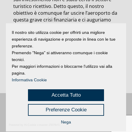
turistico ricettivo. Detto questo, il nostro
obiettivo è comunque far uscire l’aeroporto da
questa grave crisi finanziaria e ci auguriamo
che in futuro si possano generare i volumi di
Il nostro sito utilizza cookie per offrirti una migliore
passeggeri senza che siano solo gli albergatori
esperienza di navigazione e proposte in linea con le tue
ad anticipare l’acquisto di biglietti e quindi
preferenze.
acquisire quelle preziose presenze che creano
Premendo "Nega" si attiveranno comunque i cookie
quell’indotto stimato in oltre 900 milioni di
tecnici.
euro di cui oltre il 70% resta al territorio”,
Per maggiori informazioni o bloccarne l'utilizzo vai alla
conclude il presidente non escludendo per il
pagina.
futuro una ulteriore collaborazione economica
Informativa Cookie
in Aeradria.
Accetta Tutto
Buongiorno
:
Rimini
é una testata registrata presso il Tribunale di Rimini
|
Preferenze Cookie
registrazione n. 2 /28/02/2012
|
© 2024 buongiornoRimini
Privacy
Credits
|
Nega
Powered by Hi-Cookie v.master-15076cf1