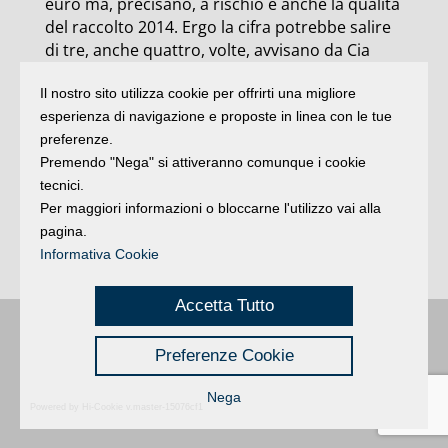
euro ma, precisano, a rischio è anche la qualità
del raccolto 2014. Ergo la cifra potrebbe salire
di tre, anche quattro, volte, avvisano da Cia
Rimini. Già fissato, nella prossima settimana,
Il nostro sito utilizza cookie per offrirti una migliore
un incontro in prefettura. Sono 2.500 gli ettari
esperienza di navigazione e proposte in linea con le tue
tra i comuni di Rimini e Coriano, 118 le aziende
preferenze.
maggiormente colpite (con danni stimati tra
Premendo "Nega" si attiveranno comunque i cookie
l’80 e il 100 per cento della produzione) da
tecnici.
grandine e pioggia il 24 giugno scorso.
Per maggiori informazioni o bloccarne l'utilizzo vai alla
Fortemente danneggiati sono risultati
pagina.
soprattutto i vigneti, ma del nubifragio hanno
Informativa Cookie
risentito anche oliveti e produzione di cereali.
Accetta Tutto
Buongiorno
:
Rimini
é una testata registrata presso il Tribunale di Rimini
|
Preferenze Cookie
registrazione n. 2 /28/02/2012
|
© 2024 buongiornoRimini
Privacy
Credits
|
Nega
Powered by Hi-Cookie v.master-15076cf1